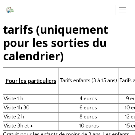
tarifs (uniquement
pour les sorties du
calendrier)
Pour les particuliers
Tarifs enfants (3 à 15 ans)
Tarifs 
Visite 1 h
4 euros
9 e
Visite 1h 30
6 euros
10 e
Visite 2 h
8 euros
12 e
Visite 3h et +
10 euros
15 e
Gratuit pour les enfants de moins de 3 ans. Les enfants